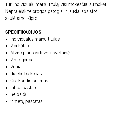
Turi individualų mainų titulą, visi mokesčiai sumokėti.
Nepraleiskite progos patogiai ir jaukiai apsistoti
saulėtame Kipre!
SPECIFIKACIJOS
Individualus mainų titulas
2 aukštas
Atviro plano virtuvė ir svetainė
2 miegamieji
Vonia
didelis balkonas
Oro kondicionierius
Liftas pastate
Be baldų
2 metų pastatas