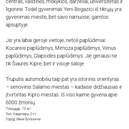
centras, vaistinės, mokyklos, darželiai, universitetas ir
ligoninė. Todėl gyvenimas Yeni Bogazici iš tikrųjų yra
gyvenimas mieste, bet savo namuose, gamtos
apsuptyje.
Jis yra labai geroje vietoje, netoli paplūdimiai:
Kocareis paplūdimys, Mimoza paplūdimys, Venus
paplūdimys, Glapsides paplūdimys. Jie geriausi ne
tik Šiaurės Kipre, bet ir visoje saloje.
Truputis automobiliu taip pat yra istorinis orientyras
– senovinis Salamio miestas – kadaise didžiausias ir
įtvirtintas Kipro miestas. Iš viso kaime gyvena apie
6000 žmonių.
Площадь: 75 м²
Тип: Квартиры 2+1
Город: Йени Богазичи