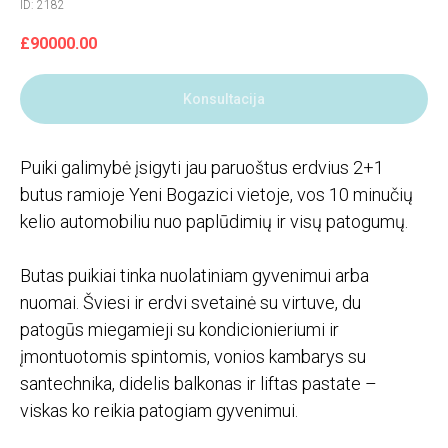
ID: 2182
£
90000.00
Konsultacija
Puiki galimybė įsigyti jau paruoštus erdvius 2+1
butus ramioje Yeni Bogazici vietoje, vos 10 minučių
kelio automobiliu nuo paplūdimių ir visų patogumų.
Butas puikiai tinka nuolatiniam gyvenimui arba
nuomai. Šviesi ir erdvi svetainė su virtuve, du
patogūs miegamieji su kondicionieriumi ir
įmontuotomis spintomis, vonios kambarys su
santechnika, didelis balkonas ir liftas pastate –
viskas ko reikia patogiam gyvenimui.